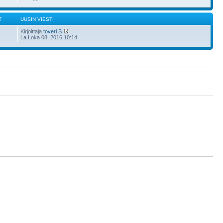
T
UUSIN VIESTI
Kirjoittaja
toveri S
La Loka 08, 2016 10:14