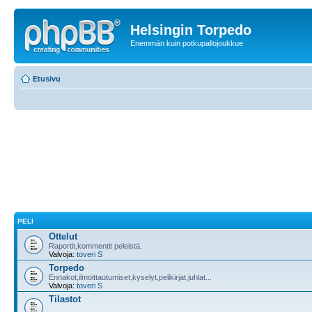
Helsingin Torpedo
Enemmän kuin potkupallojoukkue
Etusivu
PELI
Ottelut
Raportit,kommentit peleistä.
Valvoja:
toveri S
Torpedo
Ennakot,ilmoittautumiset,kyselyt,pelikirjat,juhlat...
Valvoja:
toveri S
Tilastot