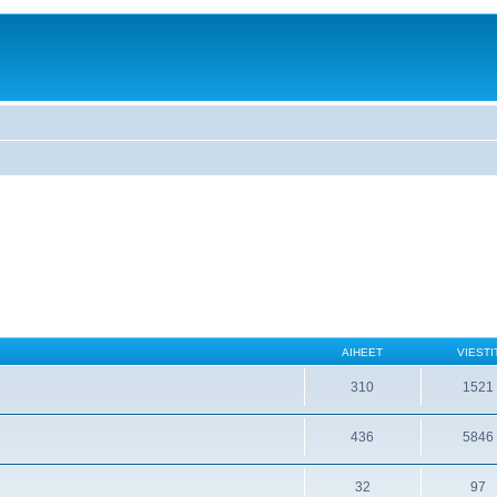
AIHEET
VIESTI
310
1521
436
5846
32
97