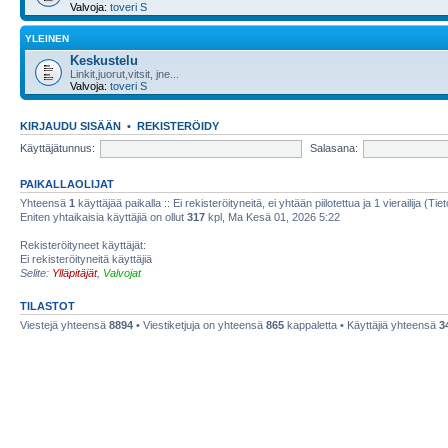
Valvoja:
toveri S
YLEINEN
Keskustelu
Linkit,juorut,vitsit, jne...
Valvoja:
toveri S
KIRJAUDU SISÄÄN
•
REKISTERÖIDY
Käyttäjätunnus:
Salasana:
PAIKALLAOLIJAT
Yhteensä
1
käyttäjää paikalla :: Ei rekisteröityneitä, ei yhtään piilotettua ja 1 vierailija (Ti
Eniten yhtaikaisia käyttäjiä on ollut
317
kpl, Ma Kesä 01, 2026 5:22
Rekisteröityneet käyttäjät:
Ei rekisteröityneitä käyttäjiä
Selite:
Ylläpitäjät
,
Valvojat
TILASTOT
Viestejä yhteensä
8894
• Viestiketjuja on yhteensä
865
kappaletta • Käyttäjiä yhteensä
3