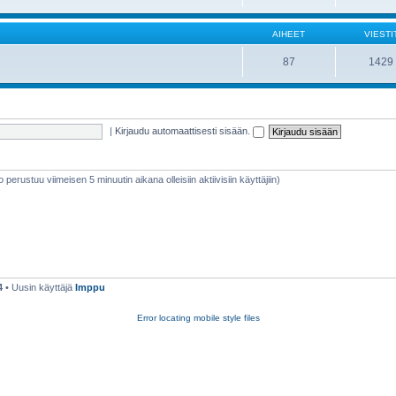
AIHEET
VIESTI
87
1429
|
Kirjaudu automaattisesti sisään.
eto perustuu viimeisen 5 minuutin aikana olleisiin aktiivisiin käyttäjiin)
4
• Uusin käyttäjä
Imppu
Error locating mobile style files