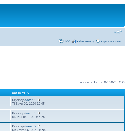
UKK
Rekisteröidy
Kirjaudu sisään
Tänään on Pe Elo 07, 2026 12:42
T
UUSIN VIESTI
Kirjoittaja
toveri S
Ti Syys 29, 2020 10:05
Kirjoittaja
toveri S
Ma Huhti 01, 2019 5:25
Kirjoittaja
toveri S
Ma Syys 06, 2021 10:02