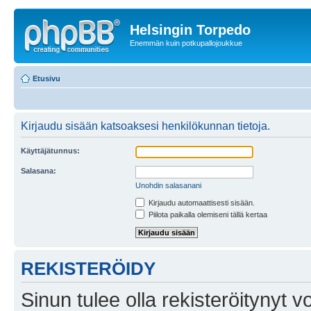
Helsingin Torpedo
Enemmän kuin potkupallojoukkue
Etusivu
Kirjaudu sisään katsoaksesi henkilökunnan tietoja.
Käyttäjätunnus:
Salasana:
Unohdin salasanani
Kirjaudu automaattisesti sisään.
Piilota paikalla olemiseni tällä kertaa
REKISTERÖIDY
Sinun tulee olla rekisteröitynyt v