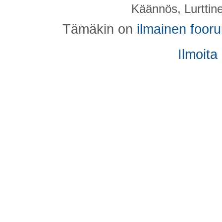
Käännös, Lurttin
Tämäkin on
ilmainen foor
Ilmoita