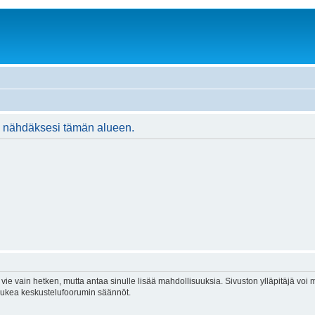
ään nähdäksesi tämän alueen.
vie vain hetken, mutta antaa sinulle lisää mahdollisuuksia. Sivuston ylläpitäjä voi my
 lukea keskustelufoorumin säännöt.