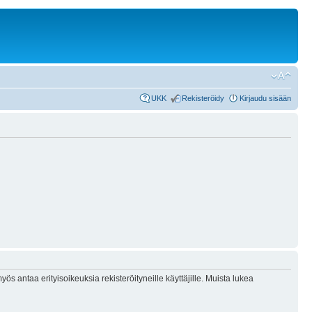
UKK
Rekisteröidy
Kirjaudu sisään
ös antaa erityisoikeuksia rekisteröityneille käyttäjille. Muista lukea