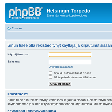
Helsingin Torpedo
Enemmän kuin potkupallojoukkue
Etusivu
Sinun tulee olla rekisteröitynyt käyttäjä ja kirjautunut sis
Käyttäjätunnus:
Salasana:
Unohdin salasanani
Kirjaudu automaattisesti sisään.
Piilota paikalla olemiseni tällä kertaa
REKISTERÖIDY
Sinun tulee olla rekisteröitynyt voidaksesi kirjautua sisään. Rekisteröityminen 
käyttöehtomme ja siihen liittyvät käytännöt ennen kirjautumista. Muista myös
Käyttöehdot
|
Yksityisyyden suoja