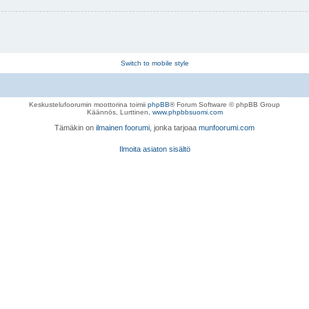
Switch to mobile style
Keskustelufoorumin moottorina toimii
phpBB
® Forum Software © phpBB Group
Käännös, Lurttinen,
www.phpbbsuomi.com
Tämäkin on
ilmainen foorumi
, jonka tarjoaa
munfoorumi.com
Ilmoita asiaton sisältö